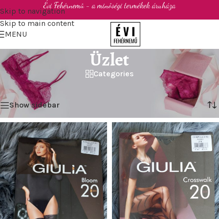
Évi Fehérnemű - a minőségi termékek áruháza
Skip to navigation
Skip to main content
MENU
Üzlet
Categories
Kezdőlap
/
Üzlet
Mind a(z) 10 találat megjelenítve
Show sidebar