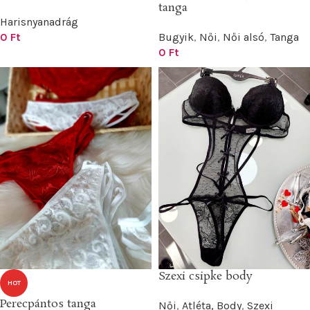
tanga
Harisnyanadrág
0
Ft
Bugyik
,
Női
,
Női alsó
,
Tanga
0
Ft
Szexi csipke body
HOT
Perecpántos tanga
Női
,
Atléta, Body
,
Szexi