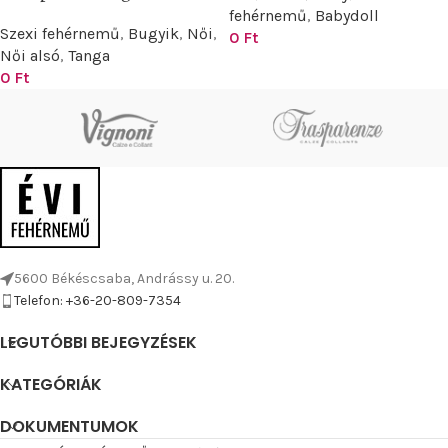
fehérnemű
,
Babydoll
Szexi fehérnemű
,
Bugyik
,
Női
,
0
Ft
Női alsó
,
Tanga
0
Ft
5600 Békéscsaba, Andrássy u. 20.
Telefon: +36-20-809-7354
LEGUTÓBBI BEJEGYZÉSEK
KATEGÓRIÁK
DOKUMENTUMOK