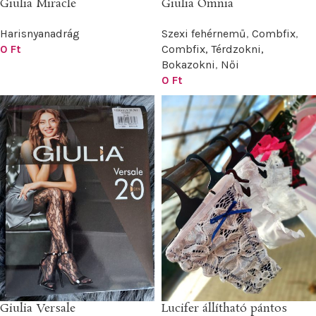
Giulia Miracle
Giulia Omnia
Harisnyanadrág
Szexi fehérnemű
,
Combfix
,
0
Ft
Combfix, Térdzokni,
Bokazokni
,
Női
0
Ft
Giulia Versale
Lucifer állítható pántos