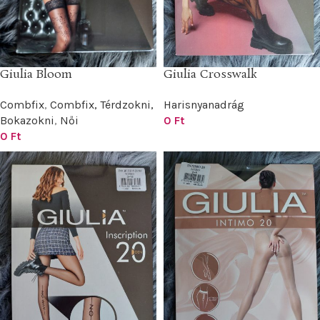
Giulia Bloom
Giulia Crosswalk
Combfix
,
Combfix, Térdzokni,
Harisnyanadrág
Bokazokni
,
Női
0
Ft
0
Ft