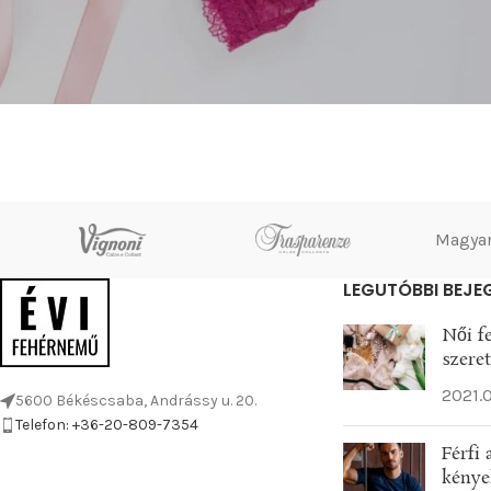
Magyar
LEGUTÓBBI BEJE
Női f
szere
2021.0
5600 Békéscsaba, Andrássy u. 20.
Telefon: +36-20-809-7354
Férfi
kénye