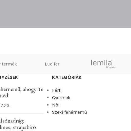
 termék
Lucifer
GYZÉSEK
KATEGÓRIÁK
ehérnemű, ahogy Te
Férfi
tnéd!
Gyermek
Női
7.23.
Szexi fehérnemű
 alsónadrág:
lmes, strapabíró