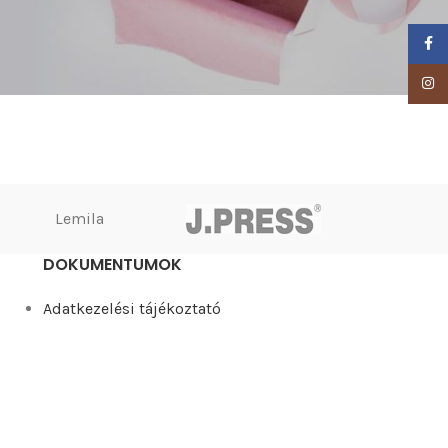
Faceb
Insta
Lemila
DOKUMENTUMOK
Adatkezelési tájékoztató