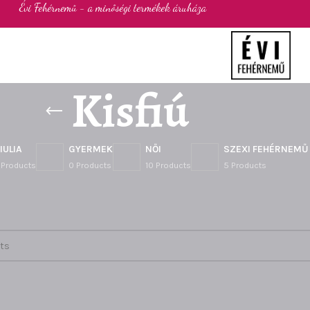
Évi Fehérnemű - a minőségi termékek áruháza
Kisfiú
IULIA
GYERMEK
NŐI
SZEXI FEHÉRNEMŰ
 Products
0 Products
10 Products
5 Products
k
/
Kisfiú
lt meg a keresésnek.