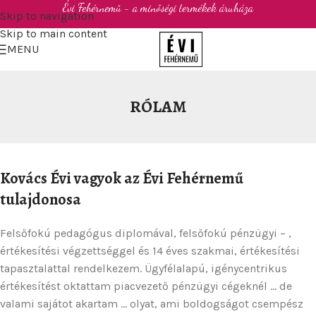
Évi Fehérnemű - a minőségi termékek áruháza
Skip to navigation
Skip to main content
MENU
RÓLAM
Kovács Évi vagyok az Évi Fehérnemű
tulajdonosa
Felsőfokú pedagógus diplomával, felsőfokú pénzügyi – ,
értékesítési végzettséggel és 14 éves szakmai, értékesítési
tapasztalattal rendelkezem. Ügyfélalapú, igénycentrikus
értékesítést oktattam piacvezető pénzügyi cégeknél … de
valami sajátot akartam … olyat, ami boldogságot csempész