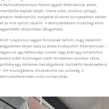
A Bemutatóteremben főként egyedi fehérneműk, alsók,
melltartók kaptak helyet, illetve szexi, erotikus jellegű,
alkalmi fehérneműk, melyeket diszkrét környezetben nézhet
át az erre nyitott vásárló. A Bemutatóterem kizárólag előre
egyeztetett időpontban látogatható.
Mint tulajdonos nagyon fontosnak tartom, hogy Vásárlóm
elégedetten térjen haza az általa kiválasztott fehérneművel –
legyen az egy hétköznapi viselet vagy akár egy romantikus
estére szánt különleges szett! Mindehhez azonban időre,
próbára egy kellemes beszélgetésre, hozzáértő tanácsadásra
– VIP kiszolgálásra, diszkrécióra van szükség. A
Bemutatóteremben nincs sorban állás.