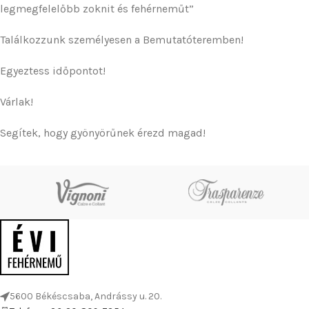
legmegfelelőbb zoknit és fehérneműt”
Találkozzunk személyesen a Bemutatóteremben!
Egyeztess időpontot!
Várlak!
Segítek, hogy gyönyörűnek érezd magad!
5600 Békéscsaba, Andrássy u. 20.