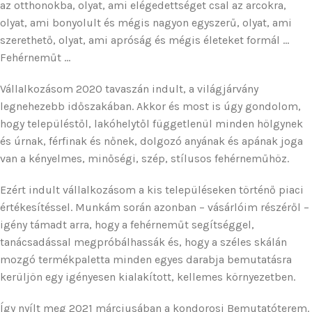
az otthonokba, olyat, ami elégedettséget csal az arcokra,
olyat, ami bonyolult és mégis nagyon egyszerű, olyat, ami
szerethető, olyat, ami apróság és mégis életeket formál …
Fehérneműt …
Vállalkozásom 2020 tavaszán indult, a világjárvány
legnehezebb időszakában. Akkor és most is úgy gondolom,
hogy településtől, lakóhelytől függetlenül minden hölgynek
és úrnak, férfinak és nőnek, dolgozó anyának és apának joga
van a kényelmes, minőségi, szép, stílusos fehérneműhöz.
Ezért indult vállalkozásom a kis településeken történő piaci
értékesítéssel. Munkám során azonban – vásárlóim részéről –
igény támadt arra, hogy a fehérneműt segítséggel,
tanácsadással megpróbálhassák és, hogy a széles skálán
mozgó termékpaletta minden egyes darabja bemutatásra
kerüljön egy igényesen kialakított, kellemes környezetben.
Így nyílt meg 2021 márciusában a kondorosi Bemutatóterem.