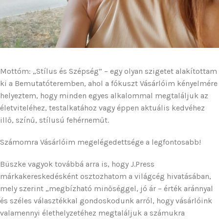
Mottóm: „Stílus és Szépség” – egy olyan szigetet alakítottam
ki a Bemutatóteremben, ahol a fókuszt Vásárlóim kényelmére
helyeztem, hogy minden egyes alkalommal megtaláljuk az
életviteléhez, testalkatához vagy éppen aktuális kedvéhez
illő, színű, stílusú fehérneműt.
Számomra Vásárlóim megelégedettsége a legfontosabb!
Büszke vagyok továbbá arra is, hogy J.Press
márkakereskedésként osztozhatom a világcég hivatásában,
mely szerint „megbízható minőséggel, jó ár – érték aránnyal
és széles választékkal gondoskodunk arról, hogy vásárlóink
valamennyi élethelyzetéhez megtaláljuk a számukra