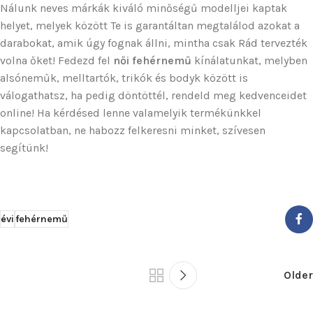
Nálunk neves márkák kiváló minőségű modelljei kaptak
helyet, melyek között Te is garantáltan megtalálod azokat a
darabokat, amik úgy fognak állni, mintha csak Rád tervezték
volna őket! Fedezd fel
női fehérnemű
kínálatunkat, melyben
alsóneműk, melltartók, trikók és bodyk között is
válogathatsz, ha pedig döntöttél, rendeld meg kedvenceidet
online! Ha kérdésed lenne valamelyik termékünkkel
kapcsolatban, ne habozz felkeresni minket, szívesen
segítünk!
évi
fehérnemű
Older