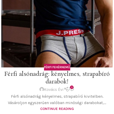
FÉRFI FEHÉRNEMŰ
Férfi alsónadrág: kényelmes, strapabíró
darabok!
0
Kovács Évi
Férfi alsónadrág kényelmes, strapabíró kivitelben.
Vásároljon egyszerűen valóban minőségi darabokat,...
CONTINUE READING