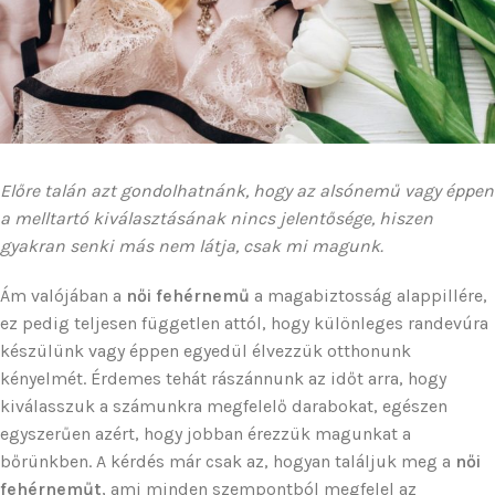
Előre talán azt gondolhatnánk, hogy az alsónemű vagy éppen
a melltartó kiválasztásának nincs jelentősége, hiszen
gyakran senki más nem látja, csak mi magunk.
Ám valójában a
női fehérnemű
a magabiztosság alappillére,
ez pedig teljesen független attól, hogy különleges randevúra
készülünk vagy éppen egyedül élvezzük otthonunk
kényelmét. Érdemes tehát rászánnunk az időt arra, hogy
kiválasszuk a számunkra megfelelő darabokat, egészen
egyszerűen azért, hogy jobban érezzük magunkat a
bőrünkben. A kérdés már csak az, hogyan találjuk meg a
női
fehérneműt
, ami minden szempontból megfelel az