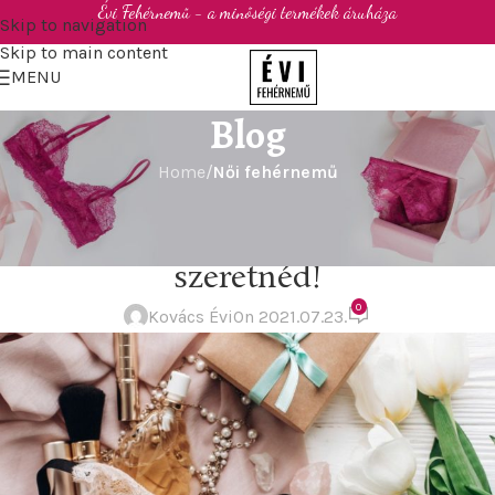
Évi Fehérnemű - a minőségi termékek áruháza
Skip to navigation
Skip to main content
MENU
Blog
Home
/
Női fehérnemű
NŐI FEHÉRNEMŰ
Női fehérnemű, ahogy Te
szeretnéd!
0
Kovács Évi
On 2021.07.23.