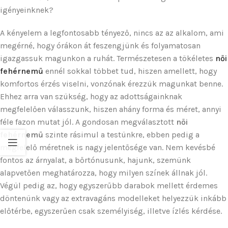
igényeinknek?
A kényelem a legfontosabb tényező, nincs az az alkalom, ami
megérné, hogy órákon át feszengjünk és folyamatosan
igazgassuk magunkon a ruhát. Természetesen a tökéletes
női
fehérnemű
ennél sokkal többet tud, hiszen amellett, hogy
komfortos érzés viselni, vonzónak érezzük magunkat benne.
Ehhez arra van szükség, hogy az adottságainknak
megfelelően válasszunk, hiszen ahány forma és méret, annyi
féle fazon mutat jól. A gondosan megválasztott
női
fehérnemű
szinte rásimul a testünkre, ebben pedig a
megfelelő méretnek is nagy jelentősége van. Nem kevésbé
fontos az árnyalat, a bőrtónusunk, hajunk, szemünk
alapvetően meghatározza, hogy milyen színek állnak jól.
Végül pedig az, hogy egyszerűbb darabok mellett érdemes
döntenünk vagy az extravagáns modelleket helyezzük inkább
előtérbe, egyszerűen csak személyiség, illetve ízlés kérdése.