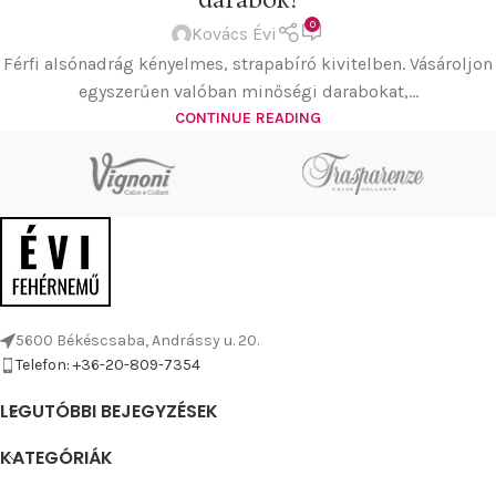
darabok!
0
Kovács Évi
Férfi alsónadrág kényelmes, strapabíró kivitelben. Vásároljon
egyszerűen valóban minőségi darabokat,...
CONTINUE READING
5600 Békéscsaba, Andrássy u. 20.
Telefon: +36-20-809-7354
LEGUTÓBBI BEJEGYZÉSEK
KATEGÓRIÁK