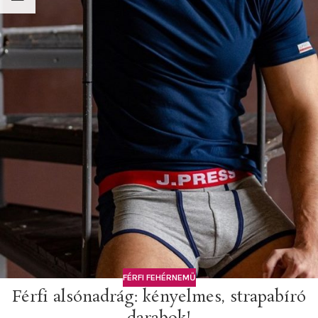
FÉRFI FEHÉRNEMŰ
Férfi alsónadrág: kényelmes, strapabíró