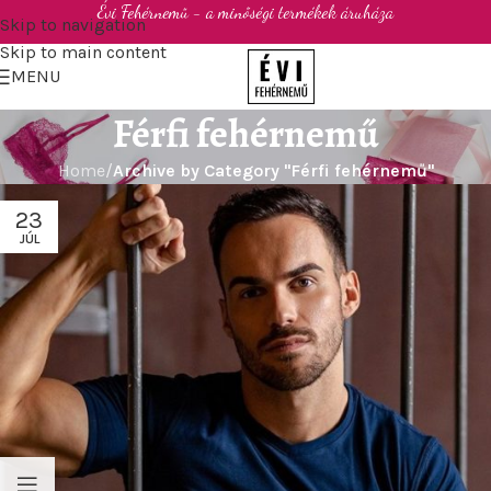
Évi Fehérnemű - a minőségi termékek áruháza
Skip to navigation
Skip to main content
MENU
Férfi fehérnemű
Home
/
Archive by Category "Férfi fehérnemű"
23
JÚL