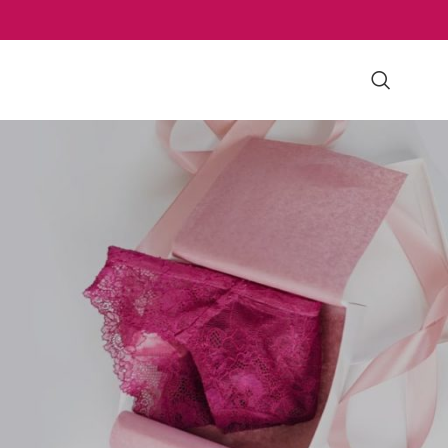
KATEGÓRIÁK
Férfi fehérnemű
Női fehérnemű
LEGFRISEBB ÍRÁSOK
Női fehérnemű, ahogy Te