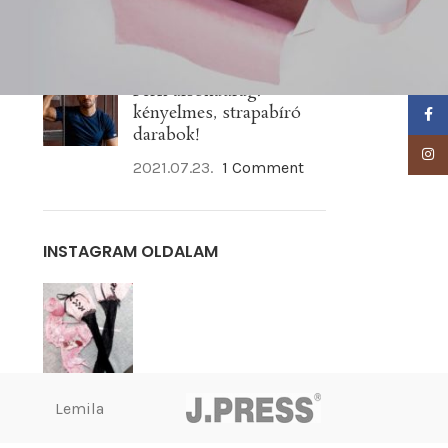
szeretnéd!
2021.07.23.
1 Comment
Férfi alsónadrág:
kényelmes, strapabíró
Faceb
darabok!
Insta
2021.07.23.
1 Comment
INSTAGRAM OLDALAM
Lemila