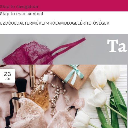
Skip to navigation
Skip to main content
EZDŐOLDAL
TERMÉKEIM
RÓLAM
BLOG
ELÉRHETŐSÉGEK
Ta
23
JÚL