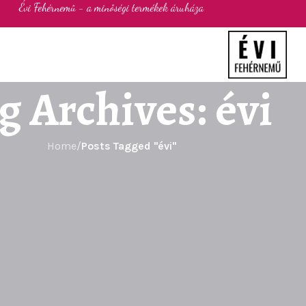
Évi Fehérnemű - a minőségi termékek áruháza
g Archives: évi
Home
/
Posts Tagged "évi"