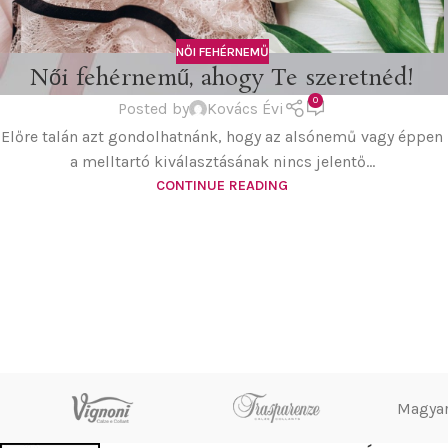
NŐI FEHÉRNEMŰ
Női fehérnemű, ahogy Te szeretnéd!
0
Posted by
Kovács Évi
Előre talán azt gondolhatnánk, hogy az alsónemű vagy éppen
a melltartó kiválasztásának nincs jelentő...
CONTINUE READING
Magyar