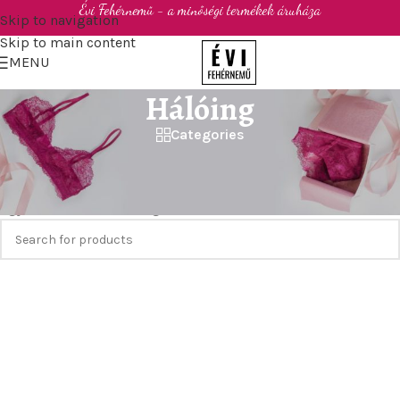
Évi Fehérnemű - a minőségi termékek áruháza
Skip to navigation
Skip to main content
MENU
Hálóing
Categories
Kezdőlap
/
Szexi fehérnemű
/
Hálóing
Egy termék se felelt meg a keresésnek.