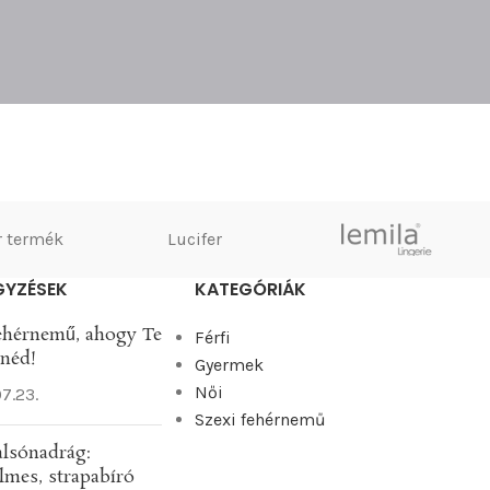
 termék
Lucifer
GYZÉSEK
KATEGÓRIÁK
ehérnemű, ahogy Te
Férfi
tnéd!
Gyermek
Női
7.23.
Szexi fehérnemű
 alsónadrág:
lmes, strapabíró