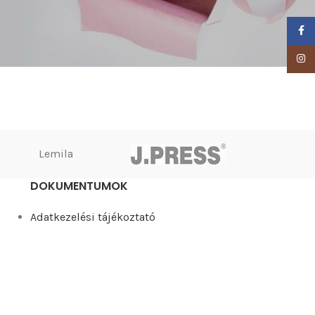
Faceb
Insta
Lemila
DOKUMENTUMOK
Adatkezelési tájékoztató