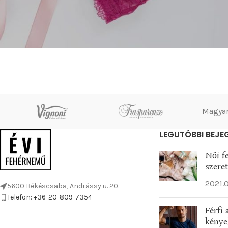
Magyar
LEGUTÓBBI BEJE
Női f
szere
2021.0
5600 Békéscsaba, Andrássy u. 20.
Telefon: +36-20-809-7354
Férfi
kénye